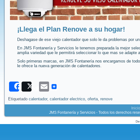
¡Llega el Plan Renove a su hogar!
Deshagase de ese viejo calentador que solo le da problemas por un
En JMS Fontanería y Servicios le tenemos preparada la mejor sele
amplia variedad que le permitirá seleccionar lo que mas se adapte
Solo primeras marcas, en JMS Fontanería nos encargamos de todo: D
le ofrece la nueva generación de calentadores.
Email
Recommend
Post
Etiquetado
calentador
,
calentador electrico
,
oferta
,
renove
Inici
JMS Fontanería y Servicios - Todos los derechos rese
De